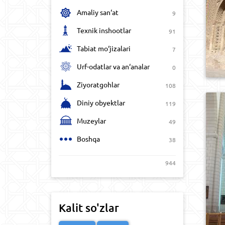
Amaliy san‘at
9
Texnik inshootlar
91
Tabiat mo‘jizalari
7
Urf-odatlar va an‘analar
0
Ziyoratgohlar
108
Diniy obyektlar
119
Muzeylar
49
Boshqa
38
944
Kalit so'zlar