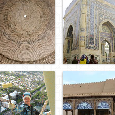
0
912
0
900
0
879
0
872