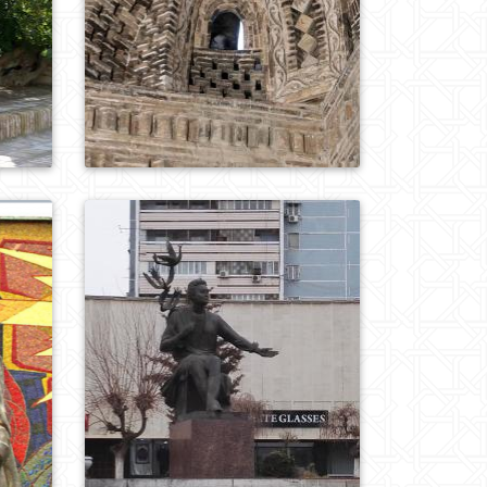
0
955
0
938