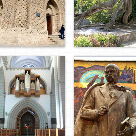
0
962
0
961
0
954
0
949