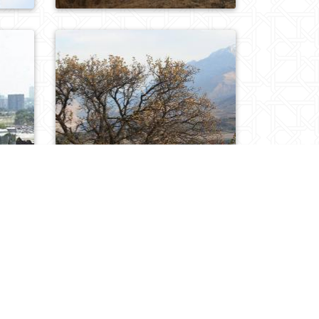
0
827