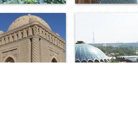
0
841
0
829