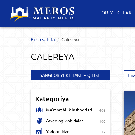
OB'YEKTLAR​
Bosh sahifa
Galereya
GALEREYA
YANGI OB'YEKT TAKLIF QILISH
Hud
Kategoriya
Me‘morchilik inshootlari
406
Arxeologik obidalar
100
Yodgorliklar
17