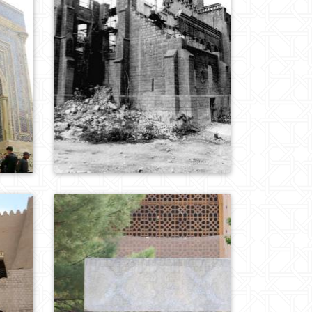
0
884
0
862