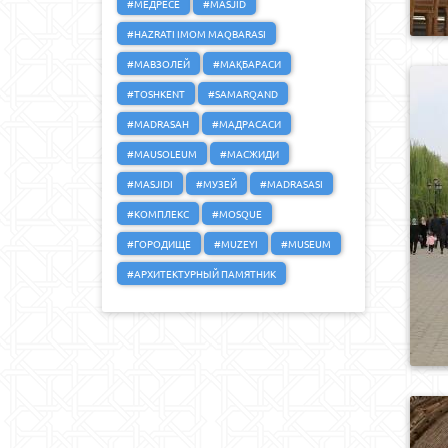
#МЕДРЕСЕ
#MASJID
#HAZRATI IMOM MAQBARASI
#МАВЗОЛЕЙ
#МАҚБАРАСИ
#TOSHKENT
#SAMARQAND
#MADRASAH
#МАДРАСАСИ
#MAUSOLEUM
#МАСЖИДИ
#MASJIDI
#МУЗЕЙ
#MADRASASI
#КОМПЛЕКС
#MOSQUE
#ГОРОДИЩЕ
#MUZEYI
#MUSEUM
#АРХИТЕКТУРНЫЙ ПАМЯТНИК