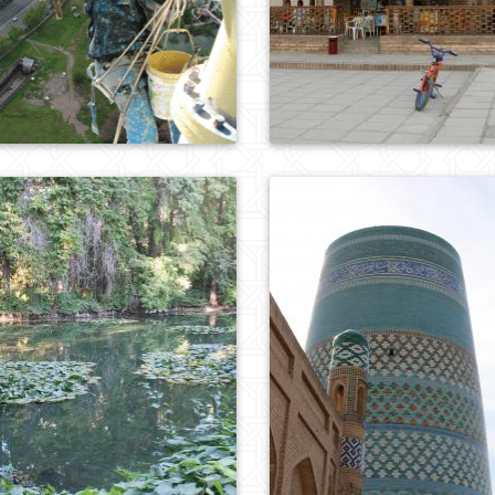
0
856
0
853