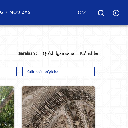
G 7 MO'JIZASI
O'Z
Saralash :
Qo'shilgan sana
Ko'rishlar