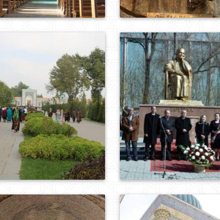
0
930
0
925