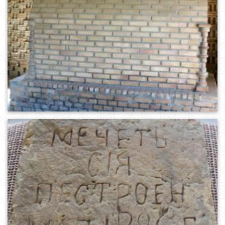
0
993
0
986