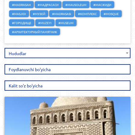
#MADRASAH
#МАДРАСАСИ
#MAUSOLEUM
#МАСЖИДИ
#MASJIDI
#МУЗЕЙ
#MADRASASI
#КОМПЛЕКС
#MOSQUE
#ГОРОДИЩЕ
#MUZEYI
#MUSEUM
#АРХИТЕКТУРНЫЙ ПАМЯТНИК
Hududlar