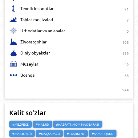
Texnik inshootlar
91
Tabiat mo‘jizalari
7
Urf-odatlar va an‘analar
0
Ziyoratgohlar
108
Diniy obyektlar
119
Muzeylar
49
Boshqa
38
944
Kalit so'zlar
#МЕДРЕСЕ
#MASJID
#HAZRATI IMOM MAQBARASI
#МАВЗОЛЕЙ
#МАҚБАРАСИ
#TOSHKENT
#SAMARQAND