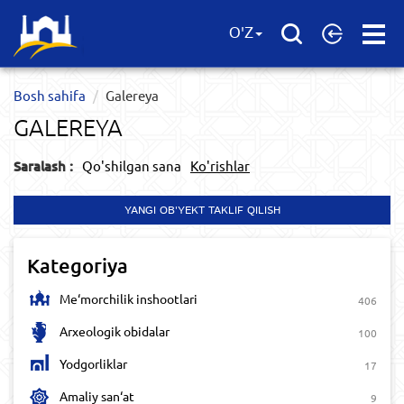
Open
O'Z
Menu
Bosh sahifa
Galereya
GALEREYA
Saralash :
Qo'shilgan sana
Ko'rishlar
YANGI OB'YEKT TAKLIF QILISH
Kategoriya
Me‘morchilik inshootlari
406
Arxeologik obidalar
100
Yodgorliklar
17
Amaliy san‘at
9