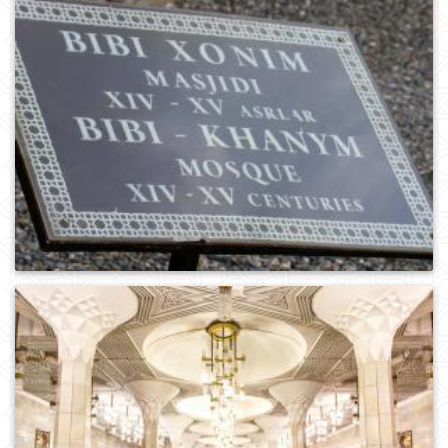
0
980
0
972