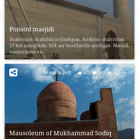
Ponsod masjidi
Shahrixon shahrida joylashgan. Andijon shahridan
27 km uzoqlikda. XIX asr boshlarida qurilgan. Masjid,
namozxona va...
29 March, 2017
0
0
12844
Mausoleum of Mukhammad Sodiq