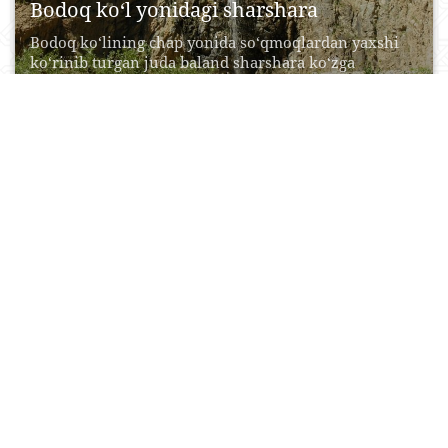
Bodoq ko‘l yonidagi sharshara
Bodoq ko‘lining chap yonida so‘qmoqlardan yaxshi
ko‘rinib turgan juda baland sharshara ko‘zga
tashlanadi. Uning balandligi...
13 Iyul, 2015
0
0
12920
Abdol bobo maqbarasi
Dishonqal’aning sharqiy qismida, Polvondarvoza va
Qo‘ydarvozalarning o‘rtasida, ularning yo‘llari kelib
tutashgan joyda qad ko‘tarib turibdi....