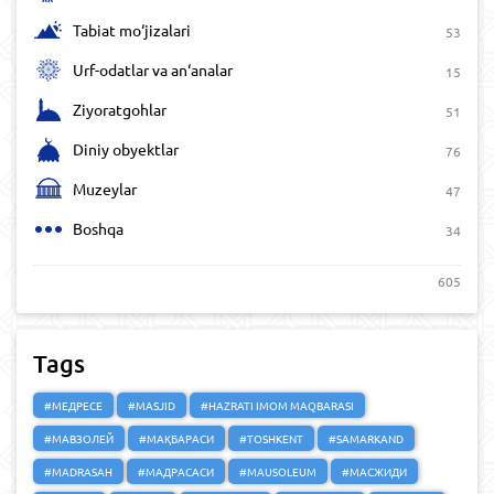
Tabiat mo‘jizalari
53
Urf-odatlar va an‘analar
15
Ziyoratgohlar
51
Diniy obyektlar
76
Muzeylar
47
Boshqa
34
605
Tags
#МЕДРЕСЕ
#MASJID
#HAZRATI IMOM MAQBARASI
#МАВЗОЛЕЙ
#МАҚБАРАСИ
#TOSHKENT
#SAMARKAND
#MADRASAH
#МАДРАСАСИ
#MAUSOLEUM
#МАСЖИДИ