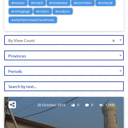
#MASJIDI
#МУЗЕЙ
#MADRASASI
#КОМПЛЕКС
#MOSQUE
#ГОРОДИЩЕ
#MUZEYI
#MUSEUM
#АРХИТЕКТУРНЫЙ ПАМЯТНИК
×
By View Count
Provinces
Periods
30 October, 2015
0
0
12842