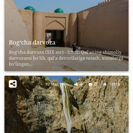
Bog‘cha darvoza
Bog‘cha darvoza (XIX asr) - Ichon Qal’aning shimoliy
darvozami bo‘lib, qal’a devorilariga tutash, xonalarga
bo‘lingan...
12 May, 2015
0
0
12918