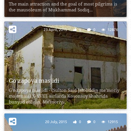
The main attraction and the goal of most pilgrims is
the mausoleum of Mukhammad Sodiq...
23 April, 2015
0
0
12876
Go‘zapoya masjidi
G'o'zapoya mаsjidi - (Sulton Sаid Jаloliddin mе'moriy
mаjmuаsi) X-XVIII аsrlаrdа Kosonsoy shаhridа
bunyod etilgаn. Me'moriy...
20 July, 2015
0
0
12915