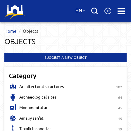
Open
EN
Menu
Home
Objects
OBJECTS
SUGGEST A NEW OBJECT
Category
Architectural structures
182
Archaeological sites
64
Monumental art
45
Amaliy san‘at
19
Texnik inshootlar
19